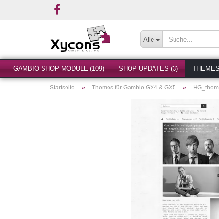
Alle
GAMBIO SHOP-MODULE (109)
SHOP-UPDATES (3)
THEMES 
»
»
Startseite
Themes für Gambio GX4 & GX5
HG_them