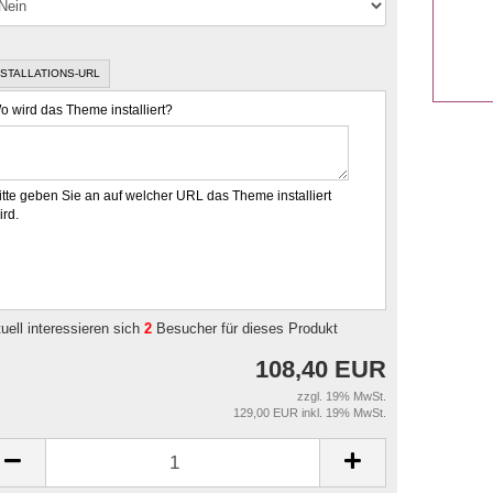
NSTALLATIONS-URL
o wird das Theme installiert?
itte geben Sie an auf welcher URL das Theme installiert
ird.
uell interessieren sich
2
Besucher für dieses Produkt
108,40 EUR
zzgl. 19% MwSt.
129,00 EUR inkl. 19% MwSt.