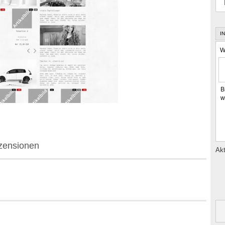
I
W
B
w
zensionen
Akt