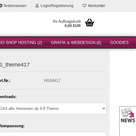
Testversionen
Login/Registrierung
Merkzettel
Ihr Auftragskorb
0,00 EUR
O SHOP HOSTING (2)
GRAFIK & WEBDESIGN (6)
GOODIES
G_theme417
rt.Nr.:
HG04417
wnloads:
rbanpassung: