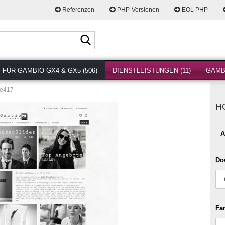
Referenzen
PHP-Versionen
EOL PHP
Suche...
FÜR GAMBIO GX4 & GX5 (506)
DIENSTLEISTUNGEN (11)
GAMBI
e417
H
A
Do
Fa