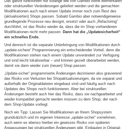
Das ganze funktioniert nur solange wie von Gambio keine elementaren
oder strukturellen Veränderungen geliefert werden und die gemachten
Modifikationen auch nach einem Update immer noch zum Rest des
(aktualisierten) Shops passen. Sobald Gambio aber notwendigerweise
grundlegende Prozesse neu designt, ersetzt oder auch „Refactoring“
durchführt, ist das Risiko wieder da, dass die im Shop vorhandenen
Modifikationen nicht mehr passen.
Dann hat die „Updatesicherheit“
ein schnelles Ende.
Und dennoch ist die separate Unterbringung von Modifikationen durch
„update-sichere“ Programmierung ein entscheidender Vorteil, denn die
Modifikationen stehen nach einem Update unverändert zur Verfügung
und sind leicht lokalisierbar – und können gezielt überarbeitet werden,
damit sie dann wieder zum (neuen) Shop passen.
„Update-sicher“ programmierte Änderungen dezimieren also gravierend
das Risiko von Verlusten bei Shopaktualisierungen, da sie separat und
außerhalb der Originaldateien eingebaut sind und häufig auch nach
Updates des Shops noch funktionieren. Aber bei strukturellen
Änderungen besteht auch hier das Risiko, dass sie nachgearbeitet und
wieder kompatibel gemacht werden müssen zu dem Shop, der nach
dem Shop-Update vorliegt.
Noch ein Tipp: Lassen Sie Modifikationen an Ihrem Shopsystem
grundsätzlich und im eigenen Interesse „update-sicher“ vornehmen,
auch wenn es ebenso hierbei ein gewisses Risiko von späteren
Anpassungen bei strukturellen Änderungen gibt. Einbauten in Original-