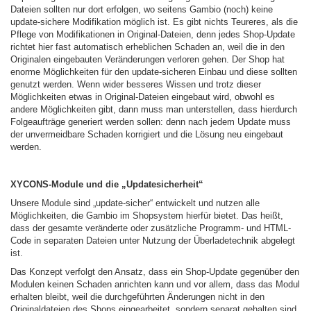
Dateien sollten nur dort erfolgen, wo seitens Gambio (noch) keine
update-sichere Modifikation möglich ist. Es gibt nichts Teureres, als die
Pflege von Modifikationen in Original-Dateien, denn jedes Shop-Update
richtet hier fast automatisch erheblichen Schaden an, weil die in den
Originalen eingebauten Veränderungen verloren gehen. Der Shop hat
enorme Möglichkeiten für den update-sicheren Einbau und diese sollten
genutzt werden. Wenn wider besseres Wissen und trotz dieser
Möglichkeiten etwas in Original-Dateien eingebaut wird, obwohl es
andere Möglichkeiten gibt, dann muss man unterstellen, dass hierdurch
Folgeaufträge generiert werden sollen: denn nach jedem Update muss
der unvermeidbare Schaden korrigiert und die Lösung neu eingebaut
werden.
XYCONS-Module und die „Updatesicherheit“
Unsere Module sind „update-sicher“ entwickelt und nutzen alle
Möglichkeiten, die Gambio im Shopsystem hierfür bietet. Das heißt,
dass der gesamte veränderte oder zusätzliche Programm- und HTML-
Code in separaten Dateien unter Nutzung der Überladetechnik abgelegt
ist.
Das Konzept verfolgt den Ansatz, dass ein Shop-Update gegenüber den
Modulen keinen Schaden anrichten kann und vor allem, dass das Modul
erhalten bleibt, weil die durchgeführten Änderungen nicht in den
Originaldateien des Shops eingearbeitet, sondern separat gehalten sind.