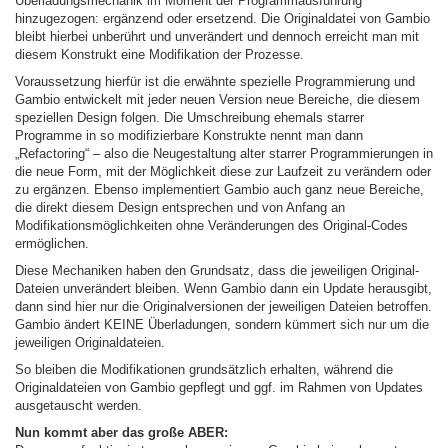
Überladungsmechanik im Moment der Programmausführung
hinzugezogen: ergänzend oder ersetzend. Die Originaldatei von Gambio
bleibt hierbei unberührt und unverändert und dennoch erreicht man mit
diesem Konstrukt eine Modifikation der Prozesse.
Voraussetzung hierfür ist die erwähnte spezielle Programmierung und
Gambio entwickelt mit jeder neuen Version neue Bereiche, die diesem
speziellen Design folgen. Die Umschreibung ehemals starrer
Programme in so modifizierbare Konstrukte nennt man dann
„Refactoring“ – also die Neugestaltung alter starrer Programmierungen in
die neue Form, mit der Möglichkeit diese zur Laufzeit zu verändern oder
zu ergänzen. Ebenso implementiert Gambio auch ganz neue Bereiche,
die direkt diesem Design entsprechen und von Anfang an
Modifikationsmöglichkeiten ohne Veränderungen des Original-Codes
ermöglichen.
Diese Mechaniken haben den Grundsatz, dass die jeweiligen Original-
Dateien unverändert bleiben. Wenn Gambio dann ein Update herausgibt,
dann sind hier nur die Originalversionen der jeweiligen Dateien betroffen.
Gambio ändert KEINE Überladungen, sondern kümmert sich nur um die
jeweiligen Originaldateien.
So bleiben die Modifikationen grundsätzlich erhalten, während die
Originaldateien von Gambio gepflegt und ggf. im Rahmen von Updates
ausgetauscht werden.
Nun kommt aber das große ABER: