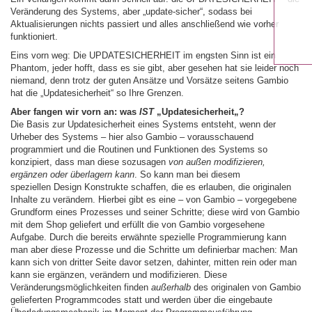
Veränderung des Systems, aber „update-sicher“, sodass bei
Aktualisierungen nichts passiert und alles anschließend wie vorher
funktioniert.
Eins vorn weg: Die UPDATESICHERHEIT im engsten Sinn ist ein
Phantom, jeder hofft, dass es sie gibt, aber gesehen hat sie leider noch
niemand, denn trotz der guten Ansätze und Vorsätze seitens Gambio
hat die „Updatesicherheit“ so Ihre Grenzen.
Aber fangen wir vorn an: was
IST
„Updatesicherheit„?
Die Basis zur Updatesicherheit eines Systems entsteht, wenn der
Urheber des Systems – hier also Gambio – vorausschauend
programmiert und die Routinen und Funktionen des Systems so
konzipiert, dass man diese sozusagen
von außen modifizieren,
ergänzen oder überlagern kann
. So kann man bei diesem
speziellen Design Konstrukte schaffen, die es erlauben, die originalen
Inhalte zu verändern. Hierbei gibt es eine – von Gambio – vorgegebene
Grundform eines Prozesses und seiner Schritte; diese wird von Gambio
mit dem Shop geliefert und erfüllt die von Gambio vorgesehene
Aufgabe. Durch die bereits erwähnte spezielle Programmierung kann
man aber diese Prozesse und die Schritte um definierbar machen: Man
kann sich von dritter Seite davor setzen, dahinter, mitten rein oder man
kann sie ergänzen, verändern und modifizieren. Diese
Veränderungsmöglichkeiten finden
außerhalb
des originalen von Gambio
gelieferten Programmcodes statt und werden über die eingebaute