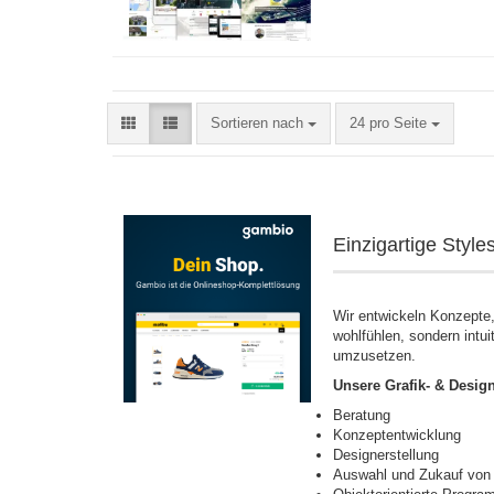
Sortieren nach
pro Seite
Sortieren nach
24 pro Seite
Einzigartige Styl
Wir entwickeln Konzepte,
wohlfühlen, sondern intui
umzusetzen.
Unsere Grafik- & Desig
Beratung
Konzeptentwicklung
Designerstellung
Auswahl und Zukauf von 