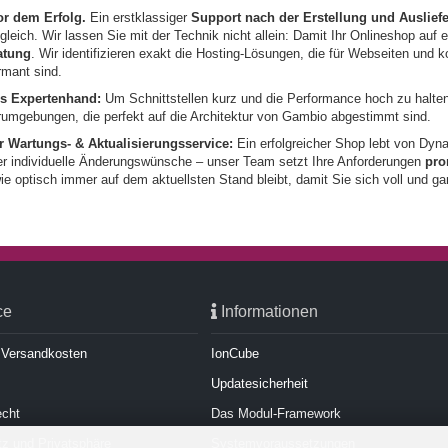
r dem Erfolg.
Ein erstklassiger
Support nach der Erstellung und Auslief
gleich. Wir lassen Sie mit der Technik nicht allein: Damit Ihr Onlineshop auf
atung
. Wir identifizieren exakt die Hosting-Lösungen, die für Webseiten und
rmant sind.
s Expertenhand:
Um Schnittstellen kurz und die Performance hoch zu halte
erumgebungen, die perfekt auf die Architektur von Gambio abgestimmt sind.
r Wartungs- & Aktualisierungsservice:
Ein erfolgreicher Shop lebt von Dyn
r individuelle Änderungswünsche – unser Team setzt Ihre Anforderungen
pro
ie optisch immer auf dem aktuellsten Stand bleibt, damit Sie sich voll und g
ce
Informationen
d Versandkosten
IonCube
Updatesicherheit
echt
Das Modul-Framework
z und Privatsphäre
Systemvoraussetzungen