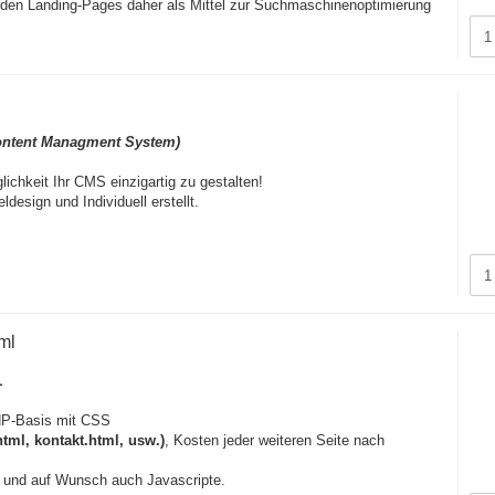
rden Landing-Pages daher als Mittel zur Suchmaschinenoptimierung
Content Managment System)
lichkeit Ihr CMS einzigartig zu gestalten!
eldesign und Individuell erstellt.
ml
L
P-Basis mit CSS
html, kontakt.html, usw.)
, Kosten jeder weiteren Seite nach
e und auf Wunsch auch Javascripte.