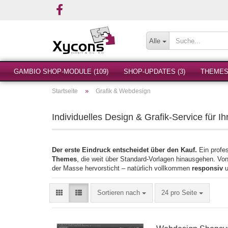
Alle
GAMBIO SHOP-MODULE (109)
SHOP-UPDATES (3)
THEMES 
»
Startseite
Grafik & Webdesign
Individuelles Design & Grafik-Service für 
Der erste Eindruck entscheidet über den Kauf.
Ein profes
Themes
, die weit über Standard-Vorlagen hinausgehen. Vo
der Masse hervorsticht – natürlich vollkommen
responsiv
u
Sortieren nach
pro Seite
Sortieren nach
24 pro Seite