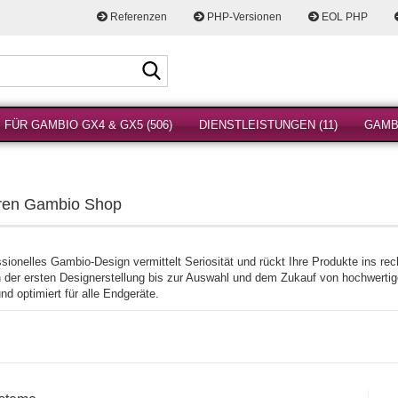
Referenzen
PHP-Versionen
EOL PHP
Suche...
FÜR GAMBIO GX4 & GX5 (506)
DIENSTLEISTUNGEN (11)
GAMBI
Ihren Gambio Shop
sionelles Gambio-Design vermittelt Seriosität und rückt Ihre Produkte ins re
n der ersten Designerstellung bis zur Auswahl und dem Zukauf von hochwertige
nd optimiert für alle Endgeräte.