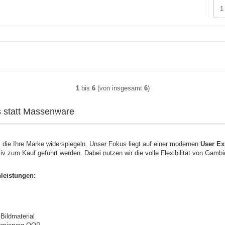
1
bis
6
(von insgesamt
6
)
es statt Massenware
 die Ihre Marke widerspiegeln. Unser Fokus liegt auf einer modernen
User Ex
tiv zum Kauf geführt werden. Dabei nutzen wir die volle Flexibilität von Gamb
nleistungen:
Bildmaterial