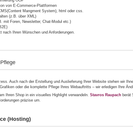
ammierung OOP
ation von E-Commerce-Plattformen
MS(Content Mangment System), html oder css.
alten (z.B. über XML)
 mit Foren, Newsletter, Chat-Modul etc.)
 B2E)
ekt nach Ihren Wünschen und Anforderungen.
-Pflege
zess. Auch nach der Erstellung und Auslieferung Ihrer Website stehen wir Ih
-Grafiken oder die komplette Pflege Ihres Webauftritts – wir erledigen Ihre 
 Ihren Shop in ein visuelles Highlight verwandeln.
Stavros Raupach
berät 
forderungen präzise um.
ce (Hosting)