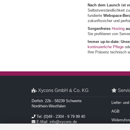
Nach dem Launch ist vo
Selbstverständlichkeit zu
fundierte
Webspace-Ber
zukunftssicher und perfo
Sorgenfreies
Hosting
au
Sie profitieren von Serv
Immer up-to-date: Unse
kontinuierliche Pflege
ode
Ihre Präsenz technisch w
Xycons GmbH & Co. KG
Servi
Dorfstr. 22b - 58239 Schwerte
Liefer- un
Nordrhein-Westfalen
AGB
Tel.:(0)49 - 2304 - 9 79 99 40
Widerrufsr
E-Mail: info@xycons.de
Kontaktformular
Datenschut