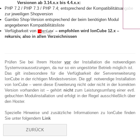
Versionen ab 3.14.x.x bis 4.4.x.x:
PHP 7.2 / PHP 7.3 / PHP 7.4; entsprechend der Kompatibilitätsangabe
zur jeweiligen Shopversion
Gambio Shop-Version entsprechend der beim benötigten Modul
angegebenen Kompatibilitätsliste
Verfügbarkeit von
–
empfohlen wird IonCube 12.x –
rekursiv, also in allen Verzeichnissen
Prüfen Sie bei Ihrem Hoster
vor
der Installation die notwendigen
Systemvoraussetzungen, da nur so ein ungestörter Betrieb möglich ist.
Das gilt insbesondere für die Verfügbarkeit der Servererweiterung
IonCube in der richtigen Mindestversion. Die ggf. notwendige Installation
von IonCube – wenn diese Erweiterung nicht oder nicht in der korrekten
Version vorhanden ist – gehört
nicht
zum Leistungsumfang einer evtl.
gebuchten Modulinstallation und erfolgt in der Regel ausschließlich über
den Hoster.
Spezielle Hinweise und zusätzliche Informationen zu IonCube finden
Sie unter folgendem
Link
ZURÜCK