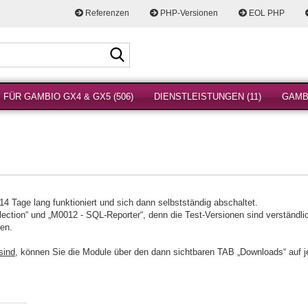
Referenzen
PHP-Versionen
EOL PHP
Suche...
FÜR GAMBIO GX4 & GX5 (506)
DIENSTLEISTUNGEN (11)
GAMBI
14 Tage lang funktioniert und sich dann selbstständig abschaltet.
ection“ und „M0012 - SQL-Reporter“, denn die Test-Versionen sind verständli
den.
sind,
können Sie die Module über den dann sichtbaren TAB „Downloads“ auf je