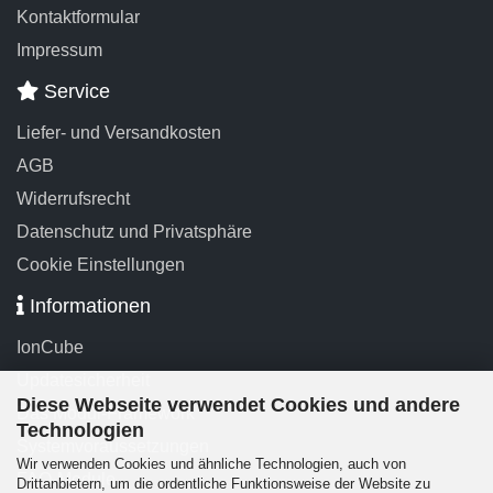
Kontaktformular
Impressum
Service
Liefer- und Versandkosten
AGB
Widerrufsrecht
Datenschutz und Privatsphäre
Cookie Einstellungen
Informationen
IonCube
Updatesicherheit
Diese Webseite verwendet Cookies und andere
Das Modul-Framework
Technologien
Systemvoraussetzungen
Wir verwenden Cookies und ähnliche Technologien, auch von
FAQ-Module
Drittanbietern, um die ordentliche Funktionsweise der Website zu