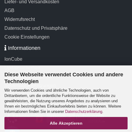
Liefer- und Versandkosten
AGB
Widerrufsrecht
Datenschutz und Privatsphäre
Cookie Einstellungen
Informationen
IonCube
Updatesicherheit
Diese Webseite verwendet Cookies und andere
Das Modul-Framework
Technologien
Systemvoraussetzungen
Wir verwenden Cookies und ähnliche Technologien, auch von
FAQ-Module
Drittanbietern, um die ordentliche Funktionsweise der Website zu
gewährleisten, die Nutzung unseres Angebotes zu analysieren und
Partner
Ihnen ein bestmögliches Einkaufserlebnis bieten zu können. Weitere
Informationen finden Sie in unserer
Datenschutzerklärung
.
Alle Akzeptieren