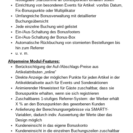
Einrichtung von besonderen Events für Artikel: von/bis Datum,
Fix-Bonuspunkte oder Multiplikator
Umfangreiche Bonusverwaltung mit detaillierter
Buchungsübersicht
Jede einzelne Buchung wird gelistet
Ein-/Aus-Schaltung des Bonusfooters
Ein-/Aus-Schaltung der Bonus-Box
Automatische Rückbuchung von stornierten Bestellungen bis
hin zum Referrer
u. v. m.
Allgemeine Modul-Features:
Berücksichtigung der Auf-/Abschlags-Preise aus
Artikelattributen „online“
Direkte Anzeige der möglichen Punkte für jeden Artikel in der
Artikeldetailseite auch für Events und Sonderaktionen
Animierender Hinweistext für Gäste zuschaltbar, dass sie
Bonuspunkte erhalten, wenn sie sich registrieren
Zuschaltbares 1-stufiges Referrer-System: der Werber erhält
X % an den Bonuspunkten des geworbenen Kunden
Anlieferung der Berechnungsergebnisse via SMARTY-
Variablen, dadurch indiv. Auswertung der Werte über das
Design möglich
Kundeneinsicht in das eigene Bonuskonto
Kundeneinsicht in die einzelnen Buchungszeilen zuschaltbar