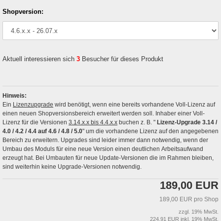
Shopversion:
Aktuell interessieren sich
3
Besucher für dieses Produkt
Hinweis:
Ein
Lizenzupgrade
wird benötigt, wenn eine bereits vorhandene Voll-Lizenz auf
einen neuen Shopversionsbereich erweitert werden soll. Inhaber einer Voll-
Lizenz für die Versionen
3.14.x.x bis 4.4.x.x
buchen z. B. "
Lizenz-Upgrade 3.14 /
4.0 / 4.2 / 4.4 auf 4.6 / 4.8 / 5.0
" um die vorhandene Lizenz auf den angegebenen
Bereich zu erweitern. Upgrades sind leider immer dann notwendig, wenn der
Umbau des Moduls für eine neue Version einen deutlichen Arbeitsaufwand
erzeugt hat. Bei Umbauten für neue Update-Versionen die im Rahmen bleiben,
sind weiterhin keine Upgrade-Versionen notwendig.
189,00 EUR
189,00 EUR pro Shop
zzgl. 19% MwSt.
224,91 EUR inkl. 19% MwSt.