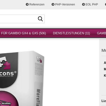
Referenzen
PHP-Versionen
EOL PHP
Suche...
FÜR GAMBIO GX4 & GX5 (506)
DIENSTLEISTUNGEN (11)
GAMBI
Mo
A
M
K
Li