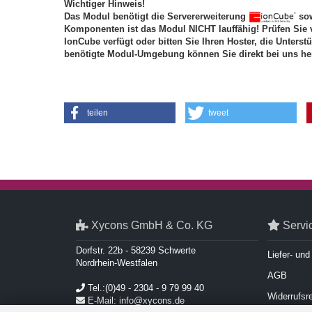
Wichtiger Hinweis!
Das Modul benötigt die Servererweiterung
sow
Komponenten ist das Modul NICHT lauffähig! Prüfen Sie 
IonCube verfügt oder bitten Sie Ihren Hoster, die Unterst
benötigte Modul-Umgebung können Sie direkt bei uns he
teilen
tweet
Xycons GmbH & Co. KG
Servi
Dorfstr. 22b - 58239 Schwerte
Liefer- un
Nordrhein-Westfalen
AGB
Tel.:(0)49 - 2304 - 9 79 99 40
Widerrufsr
E-Mail: info@xycons.de