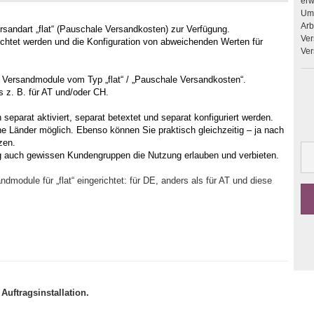
erweitern. Upgrades 
Umb
Arbeit
sandart „flat“ (Pauschale Versandkosten) zur Verfügung.
Ver
ichtet werden und die Konfiguration von abweichenden Werten für
Ver
- Versandmodule vom Typ „flat“ / „Pauschale Versandkosten“.
s z. B. für AT und/oder CH.
parat aktiviert, separat betextet und separat konfiguriert werden.
che Länder möglich. Ebenso können Sie praktisch gleichzeitig – ja nach
zen.
g auch gewissen Kundengruppen die Nutzung erlauben und verbieten.
module für „flat“ eingerichtet: für DE, anders als für AT und diese
Auftragsinstallation.