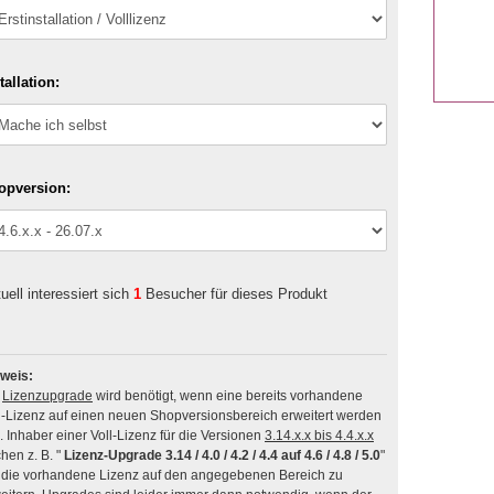
tallation:
opversion:
uell interessiert sich
1
Besucher für dieses Produkt
weis:
n
Lizenzupgrade
wird benötigt, wenn eine bereits vorhandene
l-Lizenz auf einen neuen Shopversionsbereich erweitert werden
soll. Inhaber einer Voll-Lizenz für die Versionen
3.14.x.x bis 4.4.x.x
hen z. B. "
Lizenz-Upgrade 3.14 / 4.0 / 4.2 / 4.4 auf 4.6 / 4.8 / 5.0
"
die vorhandene Lizenz auf den angegebenen Bereich zu