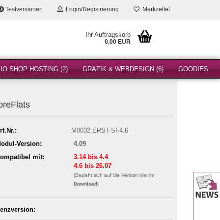
Testversionen
Login/Registrierung
Merkzettel
Ihr Auftragskorb
0,00 EUR
O SHOP HOSTING (2)
GRAFIK & WEBDESIGN (6)
GOODIES
reFlats
rt.Nr.:
M0032-ERST-SI-4.6
odul-Version:
4.09
ompatibel mit:
3.14 bis 4.4
4.6 bis 26.07
(Bezieht sich auf die Version hier im
Download
)
zenzversion: