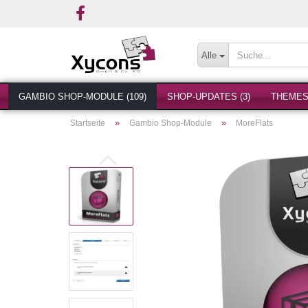
Alle
GAMBIO SHOP-MODULE (109)
SHOP-UPDATES (3)
THEMES 
»
»
Startseite
Gambio Shop-Module
MoreFlats