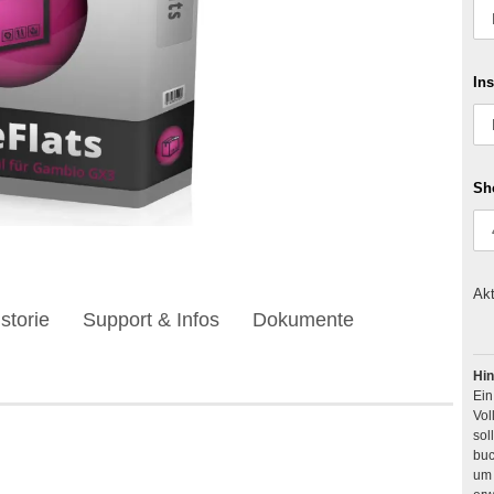
Ins
Sh
Akt
storie
Support & Infos
Dokumente
Hin
Ei
Vol
buc
um 