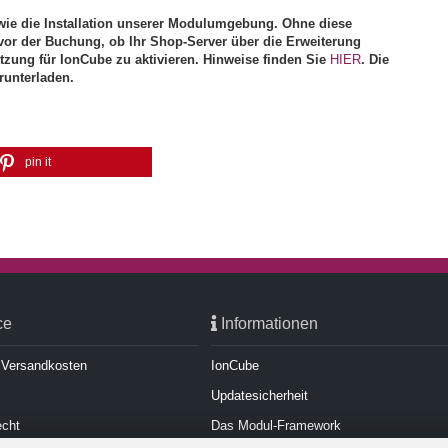
ie die Installation unserer Modulumgebung. Ohne diese
vor der Buchung, ob Ihr Shop-Server über die Erweiterung
ützung für IonCube zu aktivieren. Hinweise finden Sie
HIER
. Die
runterladen.
pin it
ce
Informationen
d Versandkosten
IonCube
Updatesicherheit
echt
Das Modul-Framework