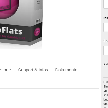
Ins
Sh
Akt
storie
Support & Infos
Dokumente
Hin
Ei
Vol
buc
um 