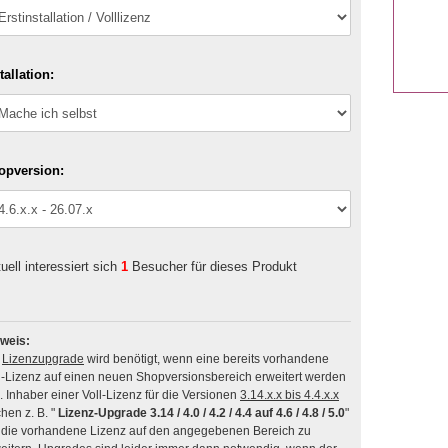
tallation:
opversion:
uell interessiert sich
1
Besucher für dieses Produkt
weis:
n
Lizenzupgrade
wird benötigt, wenn eine bereits vorhandene
l-Lizenz auf einen neuen Shopversionsbereich erweitert werden
soll. Inhaber einer Voll-Lizenz für die Versionen
3.14.x.x bis 4.4.x.x
hen z. B. "
Lizenz-Upgrade 3.14 / 4.0 / 4.2 / 4.4 auf 4.6 / 4.8 / 5.0
"
die vorhandene Lizenz auf den angegebenen Bereich zu