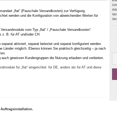
erweitern. Upgrades 
Umb
Arbeit
sandart „flat“ (Pauschale Versandkosten) zur Verfügung.
Ver
ichtet werden und die Konfiguration von abweichenden Werten für
Ver
- Versandmodule vom Typ „flat“ / „Pauschale Versandkosten“.
s z. B. für AT und/oder CH.
parat aktiviert, separat betextet und separat konfiguriert werden.
che Länder möglich. Ebenso können Sie praktisch gleichzeitig – ja nach
zen.
g auch gewissen Kundengruppen die Nutzung erlauben und verbieten.
module für „flat“ eingerichtet: für DE, anders als für AT und diese
Auftragsinstallation.