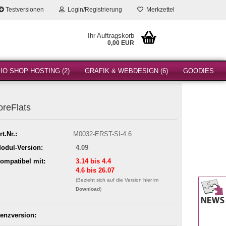
Testversionen
Login/Registrierung
Merkzettel
Ihr Auftragskorb
0,00 EUR
O SHOP HOSTING (2)
GRAFIK & WEBDESIGN (6)
GOODIES
reFlats
rt.Nr.:
M0032-ERST-SI-4.6
odul-Version:
4.09
ompatibel mit:
3.14 bis 4.4
4.6 bis 26.07
(Bezieht sich auf die Version hier im
Download
)
zenzversion: