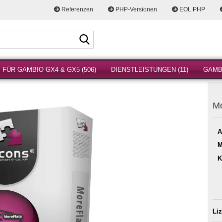
Referenzen
PHP-Versionen
EOL PHP
Suche...
FÜR GAMBIO GX4 & GX5 (506)
DIENSTLEISTUNGEN (11)
GAMBI
Mo
A
M
K
Li