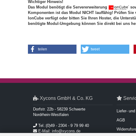
Wichtiger Hinweis!
Das Modul benötigt die Servererweiterung
sow
Komponenten ist das Modul NICHT lauffähig! Prüfen Sie 
IonCube verfügt oder bitten Sie Ihren Hoster, die Unterst
benötigte Modul-Umgebung können Sie direkt bei uns he
teilen
tweet
Xycons GmbH & Co. KG
Servi
Dorfstr. 22b - 58239 Schwerte
Liefer- un
Nordrhein-Westfalen
AGB
Tel.:(0)49 - 2304 - 9 79 99 40
Widerrufsr
E-Mail: info@xycons.de