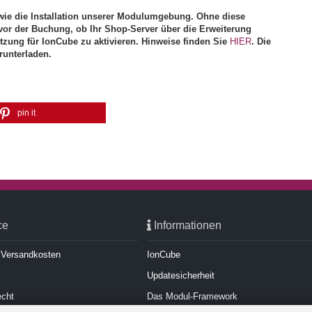
ie die Installation unserer Modulumgebung. Ohne diese
vor der Buchung, ob Ihr Shop-Server über die Erweiterung
ützung für IonCube zu aktivieren. Hinweise finden Sie
HIER
. Die
runterladen.
pin it
ce
Informationen
d Versandkosten
IonCube
Updatesicherheit
echt
Das Modul-Framework