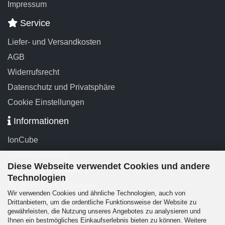
Impressum
Service
Liefer- und Versandkosten
AGB
Widerrufsrecht
Datenschutz und Privatsphäre
Cookie Einstellungen
Informationen
IonCube
Updatesicherheit
Diese Webseite verwendet Cookies und andere
Das Modul-Framework
Technologien
Systemvoraussetzungen
Wir verwenden Cookies und ähnliche Technologien, auch von
FAQ-Module
Drittanbietern, um die ordentliche Funktionsweise der Website zu
gewährleisten, die Nutzung unseres Angebotes zu analysieren und
Partner
Ihnen ein bestmögliches Einkaufserlebnis bieten zu können. Weitere