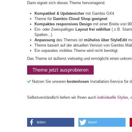
Dann eignet sich dieses Theme hervorragend.
Kompatibel & Updatesicher
mit Gambio GX4
Theme für
Gambio Cloud Shop geeignet
Kompaktes responsives Design
mit einer Breite von 90
Ein- oder Zweispaltiges
Layout frei wählbar
( z.B. Start
Spalten...)
Anpassung
des Themes ist
mühelos über StyleEdit
mö
Theme basiert auf der aktuellen Version von Gambio Mal
Ein separates mobiles Theme wird nicht benötigt.
Das Theme ist äußerst vielseitig und ermöglicht einen unkomp
Theme jetzt ausprobieren
Nutzen Sie unseren
kostenlosen
Installation-Service für
Selbstverständlich liefern wir Ihnen auch
individuelle Styles
, 
teilen
tweet