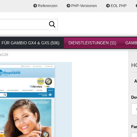
Referenzen
PHP-Versionen
EOL PHP
Suche...
FÜR GAMBIO GX4 & GX5 (506)
DIENSTLEISTUNGEN (11)
GAMBI
e126
H
A
Do
Fa