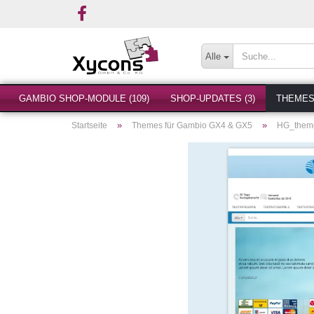
Alle
GAMBIO SHOP-MODULE (109)
SHOP-UPDATES (3)
THEMES 
»
»
Startseite
Themes für Gambio GX4 & GX5
HG_them