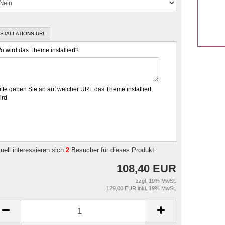
NSTALLATIONS-URL
o wird das Theme installiert?
itte geben Sie an auf welcher URL das Theme installiert
ird.
uell interessieren sich
2
Besucher für dieses Produkt
108,40 EUR
zzgl. 19% MwSt.
129,00 EUR inkl. 19% MwSt.