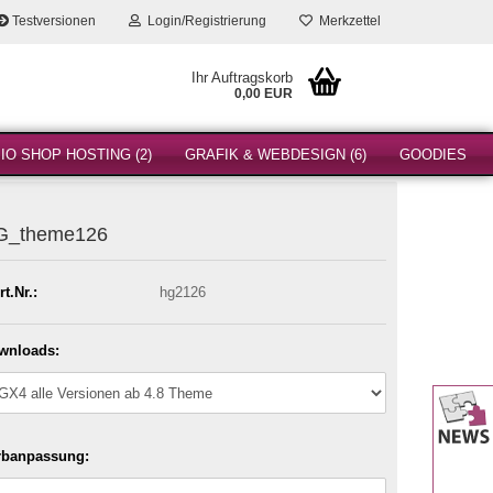
Testversionen
Login/Registrierung
Merkzettel
Ihr Auftragskorb
0,00 EUR
O SHOP HOSTING (2)
GRAFIK & WEBDESIGN (6)
GOODIES
G_theme126
rt.Nr.:
hg2126
wnloads:
rbanpassung: