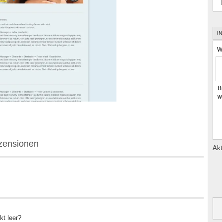
I
W
B
w
zensionen
Akt
kt leer?