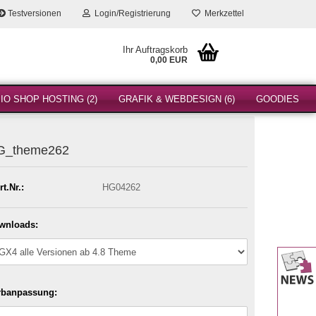
Testversionen
Login/Registrierung
Merkzettel
Ihr Auftragskorb
0,00 EUR
O SHOP HOSTING (2)
GRAFIK & WEBDESIGN (6)
GOODIES
G_theme262
rt.Nr.:
HG04262
wnloads:
rbanpassung: