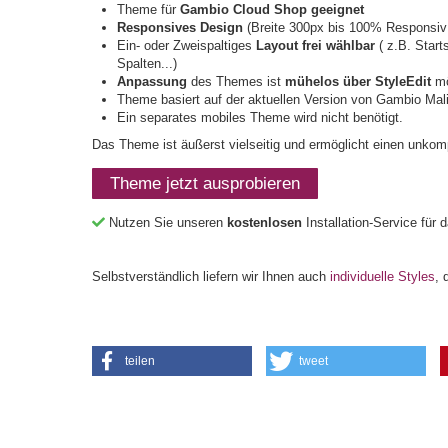
Theme für
Gambio Cloud Shop geeignet
Responsives Design
(Breite 300px bis 100% Responsiv;
Ein- oder Zweispaltiges
Layout frei wählbar
( z.B. Start
Spalten...)
Anpassung
des Themes ist
mühelos über StyleEdit
mö
Theme basiert auf der aktuellen Version von Gambio Mal
Ein separates mobiles Theme wird nicht benötigt.
Das Theme ist äußerst vielseitig und ermöglicht einen unkomp
Theme jetzt ausprobieren
Nutzen Sie unseren
kostenlosen
Installation-Service für
Selbstverständlich liefern wir Ihnen auch
individuelle Styles
, 
teilen
tweet