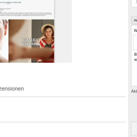
I
W
B
w
zensionen
Akt