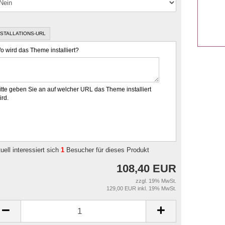
NSTALLATIONS-URL
o wird das Theme installiert?
itte geben Sie an auf welcher URL das Theme installiert
ird.
uell interessiert sich
1
Besucher für dieses Produkt
108,40 EUR
zzgl. 19% MwSt.
129,00 EUR inkl. 19% MwSt.