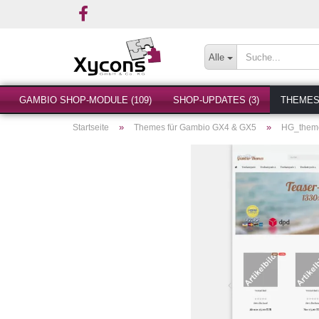
Alle
GAMBIO SHOP-MODULE (109)
SHOP-UPDATES (3)
THEMES 
»
»
Startseite
Themes für Gambio GX4 & GX5
HG_them