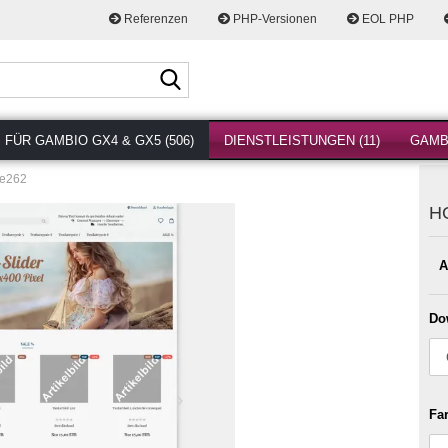
Referenzen
PHP-Versionen
EOL PHP
Suche...
FÜR GAMBIO GX4 & GX5 (506)
DIENSTLEISTUNGEN (11)
GAMBI
e262
H
A
Do
Fa