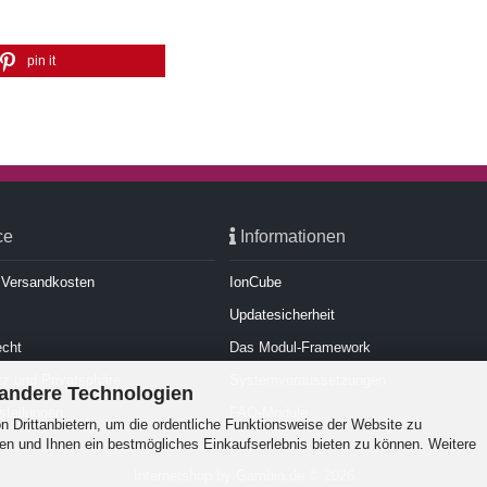
pin it
ce
Informationen
d Versandkosten
IonCube
Updatesicherheit
echt
Das Modul-Framework
z und Privatsphäre
Systemvoraussetzungen
 andere Technologien
stellungen
FAQ-Module
 Drittanbietern, um die ordentliche Funktionsweise der Website zu
en und Ihnen ein bestmögliches Einkaufserlebnis bieten zu können. Weitere
Internetshop
by Gambio.de © 2026