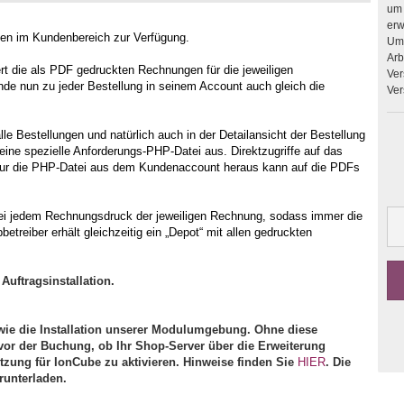
um 
erweitern. Upgrades 
gen im Kundenbereich zur Verfügung.
Umb
Arbeit
ert die als PDF gedruckten Rechnungen für die jeweiligen
Ver
de nun zu jeder Bestellung in seinem Account auch gleich die
Ver
le Bestellungen und natürlich auch in der Detailansicht der Bestellung
r eine spezielle Anforderungs-PHP-Datei aus. Direktzugriffe auf das
nur die PHP-Datei aus dem Kundenaccount heraus kann auf die PDFs
 bei jedem Rechnungsdruck der jeweiligen Rechnung, sodass immer die
treiber erhält gleichzeitig ein „Depot“ mit allen gedruckten
Auftragsinstallation.
ie die Installation unserer Modulumgebung. Ohne diese
vor der Buchung, ob Ihr Shop-Server über die Erweiterung
ützung für IonCube zu aktivieren. Hinweise finden Sie
HIER
. Die
runterladen.