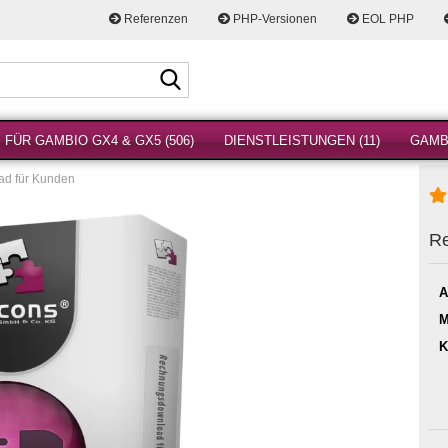
Referenzen
PHP-Versionen
EOL PHP
Suche...
FÜR GAMBIO GX4 & GX5 (506)
DIENSTLEISTUNGEN (11)
GAMBI
d für Kunden
Re
A
M
K