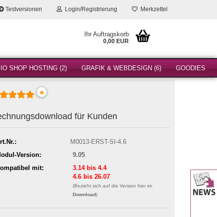
Testversionen
Login/Registrierung
Merkzettel
Ihr Auftragskorb
0,00 EUR
O SHOP HOSTING (2)
GRAFIK & WEBDESIGN (6)
GOODIES
*
chnungsdownload für Kunden
rt.Nr.:
M0013-ERST-SI-4.6
odul-Version:
9.05
ompatibel mit:
3.14 bis 4.4
4.6 bis 26.07
(Bezieht sich auf die Version hier im
Download
)