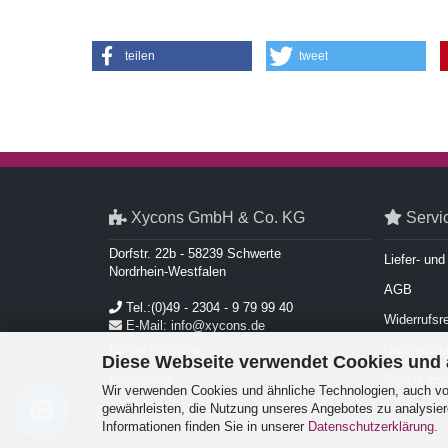
teilen
tweet
Xycons GmbH & Co. KG
Servi
Dorfstr. 22b - 58239 Schwerte
Liefer- un
Nordrhein-Westfalen
AGB
Tel.:(0)49 - 2304 - 9 79 99 40
Widerrufsr
E-Mail: info@xycons.de
Kontaktformular
Datenschut
Diese Webseite verwendet Cookies und
Impressum
Cookie Ein
Wir verwenden Cookies und ähnliche Technologien, auch von
gewährleisten, die Nutzung unseres Angebotes zu analysier
Informationen finden Sie in unserer
Datenschutzerklärung
.