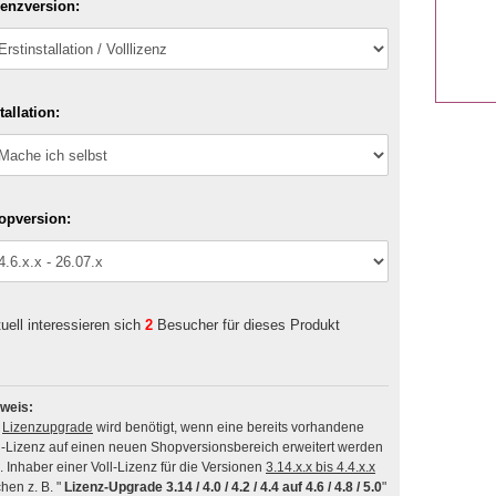
zenzversion:
tallation:
opversion:
uell interessieren sich
2
Besucher für dieses Produkt
weis:
n
Lizenzupgrade
wird benötigt, wenn eine bereits vorhandene
l-Lizenz auf einen neuen Shopversionsbereich erweitert werden
soll. Inhaber einer Voll-Lizenz für die Versionen
3.14.x.x bis 4.4.x.x
hen z. B. "
Lizenz-Upgrade 3.14 / 4.0 / 4.2 / 4.4 auf 4.6 / 4.8 / 5.0
"