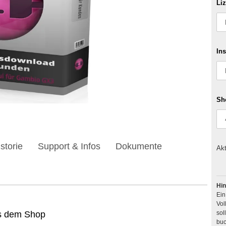
Li
Ins
Sh
storie
Support & Infos
Dokumente
Akt
Hin
Ei
Vol
us dem Shop
buc