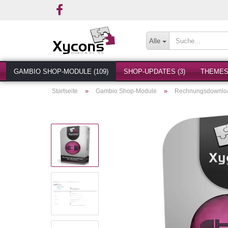
Alle
GAMBIO SHOP-MODULE (109)
SHOP-UPDATES (3)
THEMES 
»
»
Startseite
Gambio Shop-Module
Rechnungsdownloa