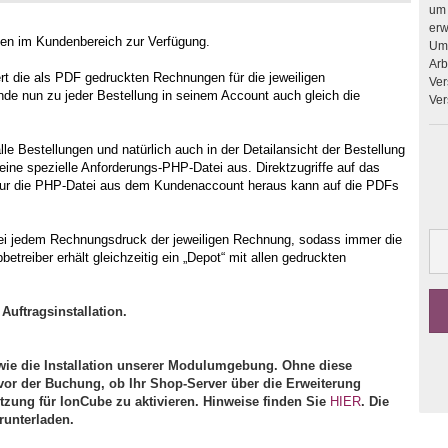
um 
erweitern. Upgrades 
gen im Kundenbereich zur Verfügung.
Umb
Arbeit
ert die als PDF gedruckten Rechnungen für die jeweiligen
Ver
de nun zu jeder Bestellung in seinem Account auch gleich die
Ver
le Bestellungen und natürlich auch in der Detailansicht der Bestellung
r eine spezielle Anforderungs-PHP-Datei aus. Direktzugriffe auf das
nur die PHP-Datei aus dem Kundenaccount heraus kann auf die PDFs
 bei jedem Rechnungsdruck der jeweiligen Rechnung, sodass immer die
treiber erhält gleichzeitig ein „Depot“ mit allen gedruckten
Auftragsinstallation.
ie die Installation unserer Modulumgebung. Ohne diese
vor der Buchung, ob Ihr Shop-Server über die Erweiterung
ützung für IonCube zu aktivieren. Hinweise finden Sie
HIER
. Die
runterladen.