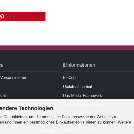
pin it
ce
Informationen
d Versandkosten
IonCube
Updatesicherheit
echt
Das Modul-Framework
z und Privatsphäre
Systemvoraussetzungen
 andere Technologien
stellungen
FAQ-Module
 Drittanbietern, um die ordentliche Funktionsweise der Website zu
en und Ihnen ein bestmögliches Einkaufserlebnis bieten zu können. Weitere
Internetshop
by Gambio.de © 2026