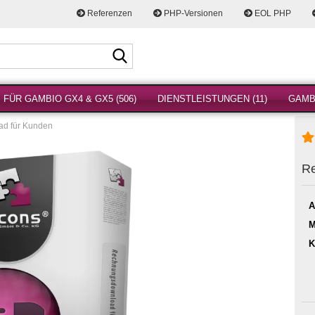
Referenzen
PHP-Versionen
EOL PHP
Suche...
FÜR GAMBIO GX4 & GX5 (506)
DIENSTLEISTUNGEN (11)
GAMBI
d für Kunden
Re
A
M
K