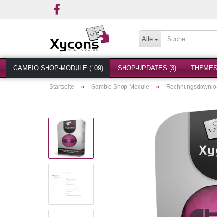
Alle
GAMBIO SHOP-MODULE (109)
SHOP-UPDATES (3)
THEMES 
»
»
Startseite
Gambio Shop-Module
Rechnungsdownloa