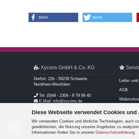
teilen
tweet
Xycons GmbH & Co. KG
Servi
Dorfstr. 22b - 58239 Schwerte
Liefer- un
Nordrhein-Westfalen
AGB
Tel.:(0)49 - 2304 - 9 79 99 40
Widerrufsr
E-Mail: info@xycons.de
Kontaktformular
Datenschut
Diese Webseite verwendet Cookies und
Impressum
Cookie Ein
Wir verwenden Cookies und ähnliche Technologien, auch von
gewährleisten, die Nutzung unseres Angebotes zu analysier
Informationen finden Sie in unserer
Datenschutzerklärung
.