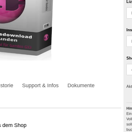
Li
Ins
Sh
storie
Support & Infos
Dokumente
Akt
Hin
Ei
Vol
us dem Shop
buc