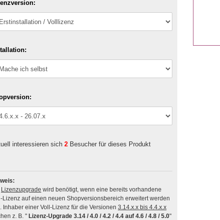
zenzversion:
tallation:
opversion:
uell interessieren sich
2
Besucher für dieses Produkt
weis:
n
Lizenzupgrade
wird benötigt, wenn eine bereits vorhandene
l-Lizenz auf einen neuen Shopversionsbereich erweitert werden
soll. Inhaber einer Voll-Lizenz für die Versionen
3.14.x.x bis 4.4.x.x
hen z. B. "
Lizenz-Upgrade 3.14 / 4.0 / 4.2 / 4.4 auf 4.6 / 4.8 / 5.0
"