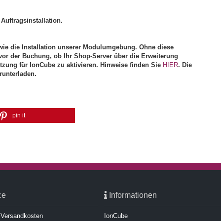
Auftragsinstallation.
ie die Installation unserer Modulumgebung. Ohne diese
vor der Buchung, ob Ihr Shop-Server über die Erweiterung
ützung für IonCube zu aktivieren. Hinweise finden Sie
HIER
. Die
runterladen.
pin it
ce
Informationen
d Versandkosten
IonCube