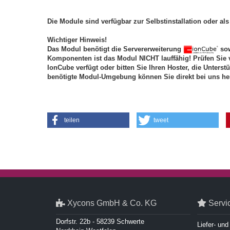
Die Module sind verfügbar zur Selbstinstallation oder als 
Wichtiger Hinweis!
Das Modul benötigt die Servererweiterung
sow
Komponenten ist das Modul NICHT lauffähig! Prüfen Sie 
IonCube verfügt oder bitten Sie Ihren Hoster, die Unterst
benötigte Modul-Umgebung können Sie direkt bei uns he
teilen
tweet
Xycons GmbH & Co. KG
Servi
Dorfstr. 22b - 58239 Schwerte
Liefer- un