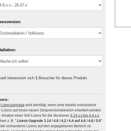
zenzversion:
tallation:
uell interessiert sich
1
Besucher für dieses Produkt
weis:
n
Lizenzupgrade
wird benötigt, wenn eine bereits vorhandene
l-Lizenz auf einen neuen Shopversionsbereich erweitert werden
soll. Inhaber einer Voll-Lizenz für die Versionen
3.14.x.x bis 4.4.x.x
hen z. B. "
Lizenz-Upgrade 3.14 / 4.0 / 4.2 / 4.4 auf 4.6 / 4.8 / 5.0
"
die vorhandene Lizenz auf den angegebenen Bereich zu