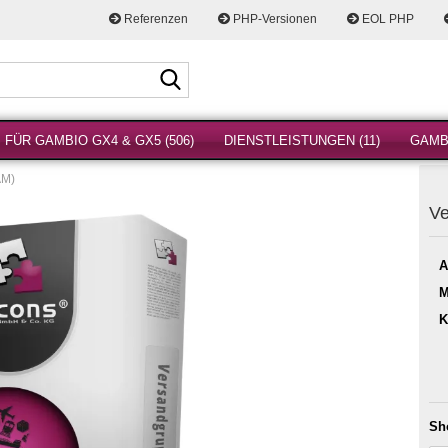
Referenzen
PHP-Versionen
EOL PHP
Suche...
FÜR GAMBIO GX4 & GX5 (506)
DIENSTLEISTUNGEN (11)
GAMBI
AM)
Ve
A
M
K
Sh