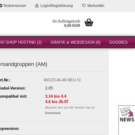
Testversionen
Login/Registrierung
Merkzettel
Ihr Auftragskorb
0,00 EUR
O SHOP HOSTING (2)
GRAFIK & WEBDESIGN (6)
GOODIES
rsandgruppen (AM)
rt.Nr.:
M0123-46-48-NEU-SI
odul-Version:
2.05
ompatibel mit:
3.14 bis 4.4
4.6 bis 26.07
(Bezieht sich auf die Version hier im
Download
)
opversion: