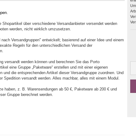
erweitern. Upgrades 
Umb
Arbeit
ppen.
Ver
Ver
 Shopartikel über verschiedene Versandanbieter versendet werden
boten werden, nicht wirklich umzusetzen.
 nach Versandgruppen" entwickelt; basierend auf einer Idee und einem
xakte Regeln für den unterschiedlichen Versand der
en.
dung versandt werden können und berechnen Sie das Porto
tikel eine Gruppe „Paketware“ erstellen und mit einer eigenen
n und die entsprechenden Artikel dieser Versandgruppe zuordnen. Und
per Spedition versandt werden. Alles machbar, alles mit einem Modul.
ze haben, z. B. Warensendungen ab 50 €, Paketware ab 200 € und
ieser Gruppe berechnet werden.