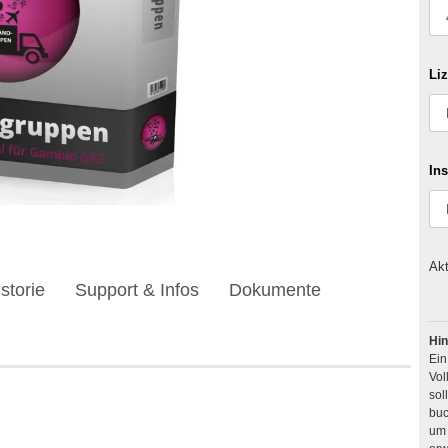
Li
Ins
Akt
storie
Support & Infos
Dokumente
Hin
Ei
Vol
buc
um 