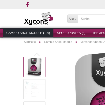
Alle
GAMBIO SHOP-MODULE (109)
SHOP-UPDATES (3)
THEMES 
»
»
Startseite
Gambio Shop-Module
Versandgruppen (