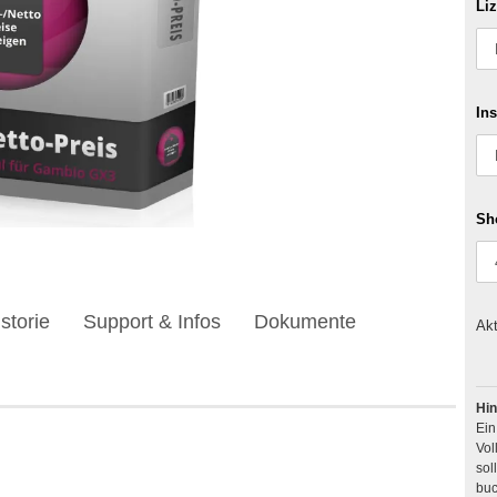
Li
Ins
Sh
storie
Support & Infos
Dokumente
Akt
Hin
Ei
Vol
buc