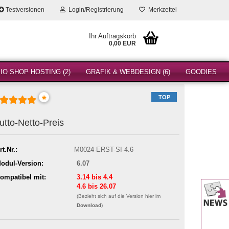
Testversionen
Login/Registrierung
Merkzettel
Ihr Auftragskorb
0,00 EUR
O SHOP HOSTING (2)
GRAFIK & WEBDESIGN (6)
GOODIES
*
TOP
utto-Netto-Preis
rt.Nr.:
M0024-ERST-SI-4.6
odul-Version:
6.07
ompatibel mit:
3.14 bis 4.4
4.6 bis 26.07
(Bezieht sich auf die Version hier im
Download
)