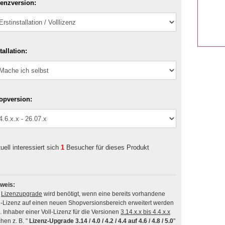
zenzversion:
tallation:
opversion:
uell interessiert sich
1
Besucher für dieses Produkt
weis:
n
Lizenzupgrade
wird benötigt, wenn eine bereits vorhandene
l-Lizenz auf einen neuen Shopversionsbereich erweitert werden
soll. Inhaber einer Voll-Lizenz für die Versionen
3.14.x.x bis 4.4.x.x
hen z. B. "
Lizenz-Upgrade 3.14 / 4.0 / 4.2 / 4.4 auf 4.6 / 4.8 / 5.0
"