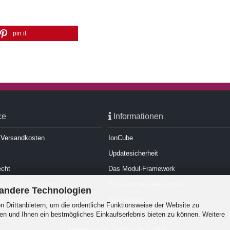
pin it
ce
Informationen
d Versandkosten
IonCube
Updatesicherheit
echt
Das Modul-Framework
z und Privatsphäre
Systemvoraussetzungen
 andere Technologien
stellungen
FAQ-Module
 Drittanbietern, um die ordentliche Funktionsweise der Website zu
en und Ihnen ein bestmögliches Einkaufserlebnis bieten zu können. Weitere
Internetshop
by Gambio.de © 2026