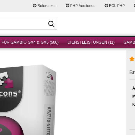
Referenzen
PHP-Versionen
EOL PHP
Suche...
FÜR GAMBIO GX4 & GX5 (506)
DIENSTLEISTUNGEN (11)
GAMBI
Br
A
M
K