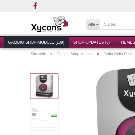
Alle
GAMBIO SHOP-MODULE (109)
SHOP-UPDATES (3)
THEMES 
»
»
Startseite
Gambio Shop-Module
Brutto-Netto-Preis