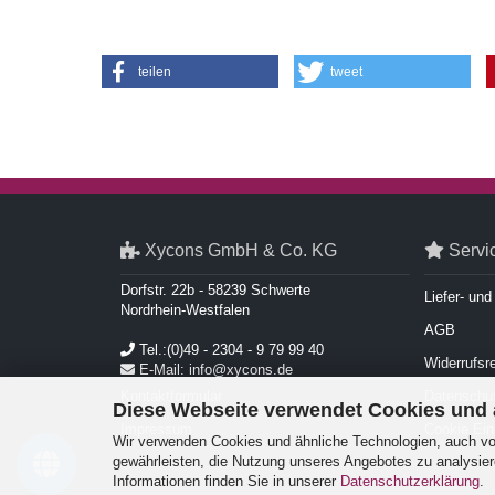
teilen
tweet
Xycons GmbH & Co. KG
Servi
Dorfstr. 22b - 58239 Schwerte
Liefer- un
Nordrhein-Westfalen
AGB
Tel.:(0)49 - 2304 - 9 79 99 40
Widerrufsr
E-Mail: info@xycons.de
Kontaktformular
Datenschut
Diese Webseite verwendet Cookies und
Impressum
Cookie Ein
Wir verwenden Cookies und ähnliche Technologien, auch von
gewährleisten, die Nutzung unseres Angebotes zu analysier
Informationen finden Sie in unserer
Datenschutzerklärung
.