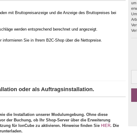
um 
erweitern. Upgrades 
den mit Bruttopreisanzeige und die Anzeige des Bruttopreises bei
Umb
Arbeit
Ver
Abschläge werden entsprechend berechnet und angezeigt.
Ver
 informieren Sie in Ihrem B2C-Shop über die Nettopreise.
lation oder als Auftragsinstallation.
ie die Installation unserer Modulumgebung. Ohne diese
vor der Buchung, ob Ihr Shop-Server über die Erweiterung
ützung für IonCube zu aktivieren. Hinweise finden Sie
HIER
. Die
runterladen.