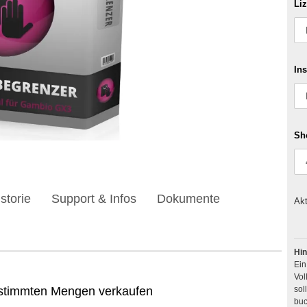
Li
Ins
Sh
storie
Support & Infos
Dokumente
Akt
Hin
Ei
Vol
bestimmten Mengen verkaufen
buc