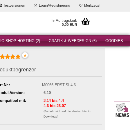
Testversionen
Login/Registrierung
Merkzettel
Ihr Auftragskorb
0,00 EUR
O SHOP HOSTING (2)
GRAFIK & WEBDESIGN (6)
GOODIES
*
oduktbegrenzer
rt.Nr.:
M0065-ERST-SI-4.6
odul-Version:
6.10
ompatibel mit:
3.14 bis 4.4
4.6 bis 26.07
(Bezieht sich auf die Version hier im
Download
)