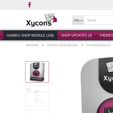
Alle
GAMBIO SHOP-MODULE (109)
SHOP-UPDATES (3)
THEMES 
»
»
Startseite
Gambio Shop-Module
Produktbegrenzer