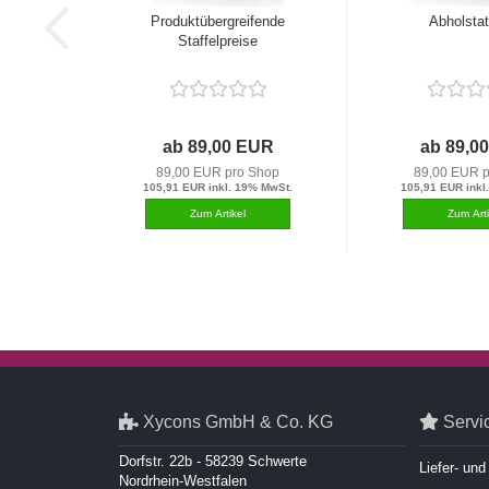
Produktübergreifende
Abholstat
Staffelpreise
ab 89,00 EUR
ab 89,0
89,00 EUR pro Shop
89,00 EUR 
105,91 EUR inkl. 19% MwSt.
105,91 EUR inkl
Xycons GmbH & Co. KG
Servi
Dorfstr. 22b - 58239 Schwerte
Liefer- un
Nordrhein-Westfalen