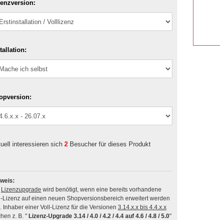
zenzversion:
tallation:
opversion:
uell interessieren sich
2
Besucher für dieses Produkt
weis:
n
Lizenzupgrade
wird benötigt, wenn eine bereits vorhandene
l-Lizenz auf einen neuen Shopversionsbereich erweitert werden
soll. Inhaber einer Voll-Lizenz für die Versionen
3.14.x.x bis 4.4.x.x
hen z. B. "
Lizenz-Upgrade 3.14 / 4.0 / 4.2 / 4.4 auf 4.6 / 4.8 / 5.0
"