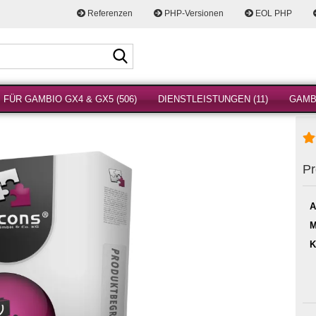
Referenzen
PHP-Versionen
EOL PHP
Suche...
FÜR GAMBIO GX4 & GX5 (506)
DIENSTLEISTUNGEN (11)
GAMBI
Pr
A
M
K