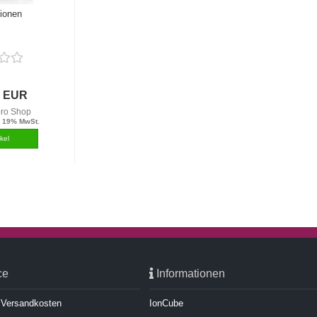
ionen
0 EUR
pro Shop
. 19% MwSt.
ce
Informationen
d Versandkosten
IonCube