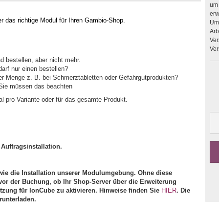
um 
erweitern. Upgrades 
r das richtige Modul für Ihren Gambio-Shop.
Umb
Arbeit
Ver
Ver
 bestellen, aber nicht mehr.
 darf nur einen bestellen?
er Menge z. B. bei Schmerztabletten oder Gefahrgutprodukten?
d Sie müssen das beachten
al pro Variante oder für das gesamte Produkt.
Auftragsinstallation.
ie die Installation unserer Modulumgebung. Ohne diese
vor der Buchung, ob Ihr Shop-Server über die Erweiterung
ützung für IonCube zu aktivieren. Hinweise finden Sie
HIER
. Die
runterladen.