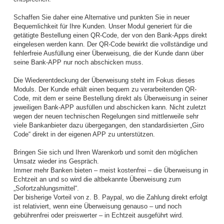
Schaffen Sie daher eine Alternative und punkten Sie in neuer
Bequemlichkeit für Ihre Kunden. Unser Modul generiert für die
getätigte Bestellung einen QR-Code, der von den Bank-Apps direkt
eingelesen werden kann. Der QR-Code bewirkt die vollständige und
fehlerfreie Ausfüllung einer Überweisung, die der Kunde dann über
seine Bank-APP nur noch abschicken muss.
Die Wiederentdeckung der Überweisung steht im Fokus dieses
Moduls. Der Kunde erhält einen bequem zu verarbeitenden QR-
Code, mit dem er seine Bestellung direkt als Überweisung in seiner
jeweiligen Bank-APP ausfüllen und abschicken kann. Nicht zuletzt
wegen der neuen technischen Regelungen sind mittlerweile sehr
viele Bankanbieter dazu übergegangen, den standardisierten „Giro
Code“ direkt in der eigenen APP zu unterstützen.
Bringen Sie sich und Ihren Warenkorb und somit den möglichen
Umsatz wieder ins Gespräch.
Immer mehr Banken bieten – meist kostenfrei – die Überweisung in
Echtzeit an und so wird die altbekannte Überweisung zum
„Sofortzahlungsmittel“.
Der bisherige Vorteil von z. B. Paypal, wo die Zahlung direkt erfolgt
ist relativiert, wenn eine Überweisung genauso – und noch
gebührenfrei oder preiswerter – in Echtzeit ausgeführt wird.