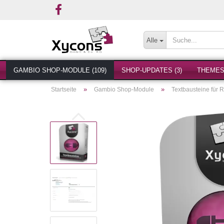
Alle
GAMBIO SHOP-MODULE (109)
SHOP-UPDATES (3)
THEMES 
»
»
Startseite
Gambio Shop-Module
Textbausteine für 