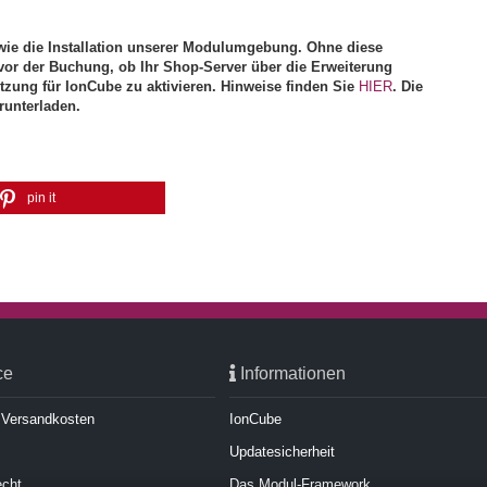
ie die Installation unserer Modulumgebung. Ohne diese
vor der Buchung, ob Ihr Shop-Server über die Erweiterung
ützung für IonCube zu aktivieren. Hinweise finden Sie
HIER
. Die
runterladen.
pin it
ce
Informationen
d Versandkosten
IonCube
Updatesicherheit
echt
Das Modul-Framework