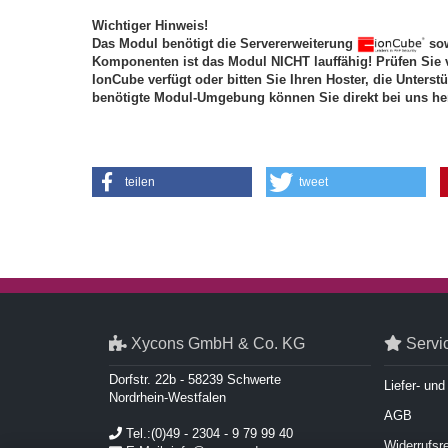
Wichtiger Hinweis!
Das Modul benötigt die Servererweiterung
sow
Komponenten ist das Modul NICHT lauffähig! Prüfen Sie 
IonCube verfügt oder bitten Sie Ihren Hoster, die Unterst
benötigte Modul-Umgebung können Sie direkt bei uns he
teilen
tweet
Xycons GmbH & Co. KG
Servi
Dorfstr. 22b - 58239 Schwerte
Liefer- un
Nordrhein-Westfalen
AGB
Tel.:(0)49 - 2304 - 9 79 99 40
Widerrufsr