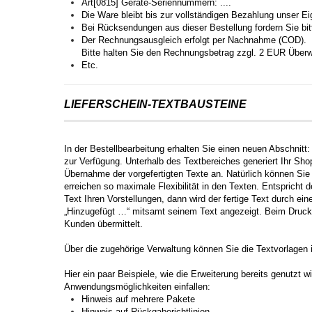
Art[0815] Geräte-Seriennummern: ....
Die Ware bleibt bis zur vollständigen Bezahlung unser E
Bei Rücksendungen aus dieser Bestellung fordern Sie bi
Der Rechnungsausgleich erfolgt per Nachnahme (COD).
Bitte halten Sie den Rechnungsbetrag zzgl. 2 EUR Überwe
Etc.
LIEFERSCHEIN-TEXTBAUSTEINE
In der Bestellbearbeitung erhalten Sie einen neuen Abschnitt: 
zur Verfügung. Unterhalb des Textbereiches generiert Ihr Sh
Übernahme der vorgefertigten Texte an. Natürlich können Sie
erreichen so maximale Flexibilität in den Texten. Entspric
Text Ihren Vorstellungen, dann wird der fertige Text durch ei
„Hinzugefügt …“ mitsamt seinem Text angezeigt. Beim Druck 
Kunden übermittelt.
Über die zugehörige Verwaltung können Sie die Textvorlagen 
Hier ein paar Beispiele, wie die Erweiterung bereits genutzt w
Anwendungsmöglichkeiten einfallen:
Hinweis auf mehrere Pakete
Hinweis auf Rückgaberichtlinien