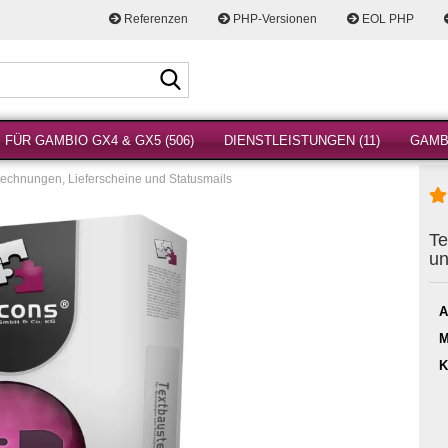
Referenzen
PHP-Versionen
EOL PHP
Suche...
FÜR GAMBIO GX4 & GX5 (506)
DIENSTLEISTUNGEN (11)
GAMBI
Rechnungen, Lieferscheine und Statusmails
Te
un
A
M
K