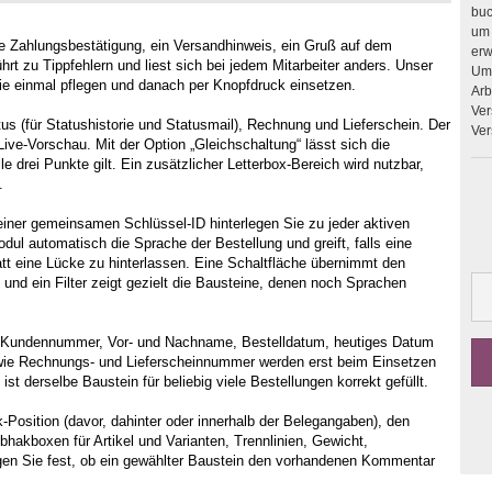
buc
um 
ne Zahlungsbestätigung, ein Versandhinweis, ein Gruß auf dem
erweitern. Upgrades 
hrt zu Tippfehlern und liest sich bei jedem Mitarbeiter anders. Unser
Umb
e einmal pflegen und danach per Knopfdruck einsetzen.
Arbeit
Ver
s (für Statushistorie und Statusmail), Rechnung und Lieferschein. Der
Ver
ive-Vorschau. Mit der Option „Gleichschaltung“ lässt sich die
e drei Punkte gilt. Ein zusätzlicher Letterbox-Bereich wird nutzbar,
.
einer gemeinsamen Schlüssel-ID hinterlegen Sie zu jeder aktiven
l automatisch die Sprache der Bestellung und greift, falls eine
att eine Lücke zu hinterlassen. Eine Schaltfläche übernimmt den
und ein Filter zeigt gezielt die Bausteine, denen noch Sprachen
r, Kundennummer, Vor- und Nachname, Bestelldatum, heutiges Datum
owie Rechnungs- und Lieferscheinnummer werden erst beim Einsetzen
ist derselbe Baustein für beliebig viele Bestellungen korrekt gefüllt.
Position (davor, dahinter oder innerhalb der Belegangaben), den
bhakboxen für Artikel und Varianten, Trennlinien, Gewicht,
n Sie fest, ob ein gewählter Baustein den vorhandenen Kommentar