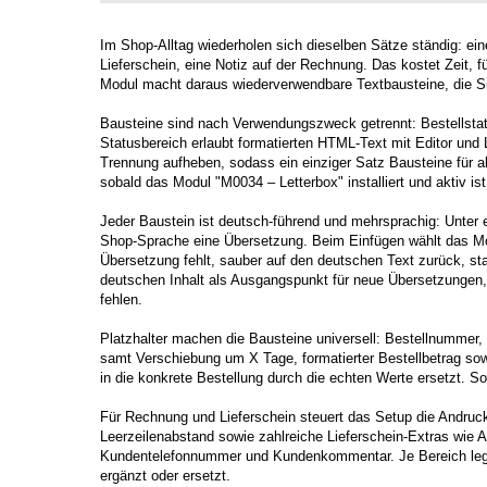
Im Shop-Alltag wiederholen sich dieselben Sätze ständig: ei
Lieferschein, eine Notiz auf der Rechnung. Das kostet Zeit, fü
Modul macht daraus wiederverwendbare Textbausteine, die Si
Bausteine sind nach Verwendungszweck getrennt: Bestellstatu
Statusbereich erlaubt formatierten HTML-Text mit Editor und L
Trennung aufheben, sodass ein einziger Satz Bausteine für all
sobald das Modul "M0034 – Letterbox" installiert und aktiv ist
Jeder Baustein ist deutsch-führend und mehrsprachig: Unter 
Shop-Sprache eine Übersetzung. Beim Einfügen wählt das Modu
Übersetzung fehlt, sauber auf den deutschen Text zurück, st
deutschen Inhalt als Ausgangspunkt für neue Übersetzungen, 
fehlen.
Platzhalter machen die Bausteine universell: Bestellnumme
samt Verschiebung um X Tage, formatierter Bestellbetrag s
in die konkrete Bestellung durch die echten Werte ersetzt. So 
Für Rechnung und Lieferschein steuert das Setup die Andruck-
Leerzeilenabstand sowie zahlreiche Lieferschein-Extras wie A
Kundentelefonnummer und Kundenkommentar. Je Bereich lege
ergänzt oder ersetzt.