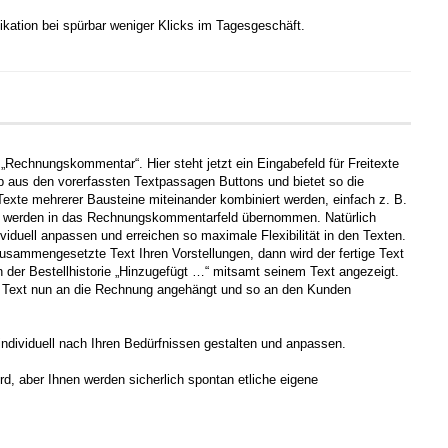
ikation bei spürbar weniger Klicks im Tagesgeschäft.
 „Rechnungskommentar“. Hier steht jetzt ein Eingabefeld für Freitexte
op aus den vorerfassten Textpassagen Buttons und bietet so die
exte mehrerer Bausteine miteinander kombiniert werden, einfach z. B.
exte werden in das Rechnungskommentarfeld übernommen. Natürlich
viduell anpassen und erreichen so maximale Flexibilität in den Texten.
sammengesetzte Text Ihren Vorstellungen, dann wird der fertige Text
 der Bestellhistorie „Hinzugefügt …“ mitsamt seinem Text angezeigt.
r Text nun an die Rechnung angehängt und so an den Kunden
individuell nach Ihren Bedürfnissen gestalten und anpassen.
ird, aber Ihnen werden sicherlich spontan etliche eigene