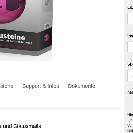
Li
Ins
Sh
storie
Support & Infos
Dokumente
Akt
Hin
Ei
e und Statusmails
Vol