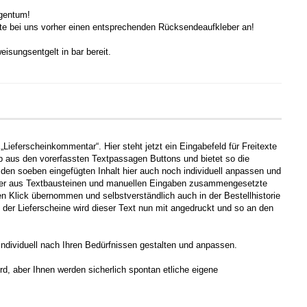
igentum!
tte bei uns vorher einen entsprechenden Rücksendeaufkleber an!
isungsentgelt in bar bereit.
„Lieferscheinkommentar“. Hier steht jetzt ein Eingabefeld für Freitexte
op aus den vorerfassten Textpassagen Buttons und bietet so die
 den soeben eingefügten Inhalt hier auch noch individuell anpassen und
ht der aus Textbausteinen und manuellen Eingaben zusammengesetzte
nen Klick übernommen und selbstverständlich auch in der Bestellhistorie
der Lieferscheine wird dieser Text nun mit angedruckt und so an den
individuell nach Ihren Bedürfnissen gestalten und anpassen.
ird, aber Ihnen werden sicherlich spontan etliche eigene