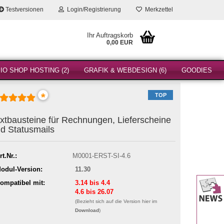
Testversionen
Login/Registrierung
Merkzettel
Ihr Auftragskorb
0,00 EUR
O SHOP HOSTING (2)
GRAFIK & WEBDESIGN (6)
GOODIES
*
TOP
xtbausteine für Rechnungen, Lieferscheine
d Statusmails
rt.Nr.:
M0001-ERST-SI-4.6
odul-Version:
11.30
ompatibel mit:
3.14 bis 4.4
4.6 bis 26.07
(Bezieht sich auf die Version hier im
Download
)