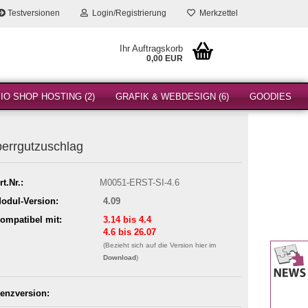
Testversionen
Login/Registrierung
Merkzettel
Ihr Auftragskorb
0,00 EUR
O SHOP HOSTING (2)
GRAFIK & WEBDESIGN (6)
GOODIES
errgutzuschlag
rt.Nr.:
M0051-ERST-SI-4.6
odul-Version:
4.09
ompatibel mit:
3.14 bis 4.4
4.6 bis 26.07
(Bezieht sich auf die Version hier im
Download
)
zenzversion: