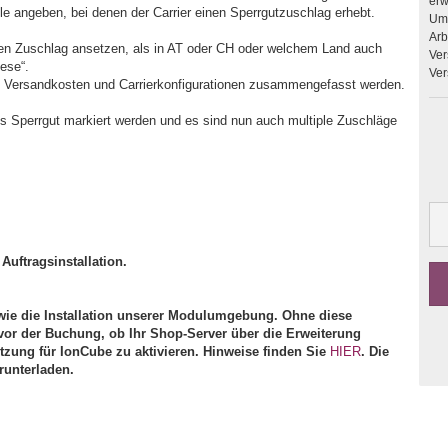
erweitern. Upgrades 
 angeben, bei denen der Carrier einen Sperrgutzuschlag erhebt.
Umb
Arbeit
en Zuschlag ansetzen, als in AT oder CH oder welchem Land auch
Ver
ese“.
Ver
n Versandkosten und Carrierkonfigurationen zusammengefasst werden.
s Sperrgut markiert werden und es sind nun auch multiple Zuschläge
Auftragsinstallation.
ie die Installation unserer Modulumgebung. Ohne diese
vor der Buchung, ob Ihr Shop-Server über die Erweiterung
ützung für IonCube zu aktivieren. Hinweise finden Sie
HIER
. Die
runterladen.