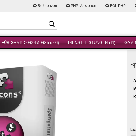
Referenzen
PHP-Versionen
EOL PHP
Suche...
FÜR GAMBIO GX4 & GX5 (506)
DIENSTLEISTUNGEN (11)
GAMBI
Sp
A
M
K
Li