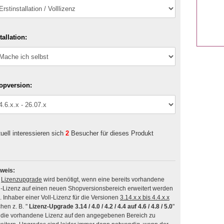
tallation:
opversion:
uell interessieren sich
2
Besucher für dieses Produkt
weis:
n
Lizenzupgrade
wird benötigt, wenn eine bereits vorhandene
l-Lizenz auf einen neuen Shopversionsbereich erweitert werden
soll. Inhaber einer Voll-Lizenz für die Versionen
3.14.x.x bis 4.4.x.x
hen z. B. "
Lizenz-Upgrade 3.14 / 4.0 / 4.2 / 4.4 auf 4.6 / 4.8 / 5.0
"
die vorhandene Lizenz auf den angegebenen Bereich zu