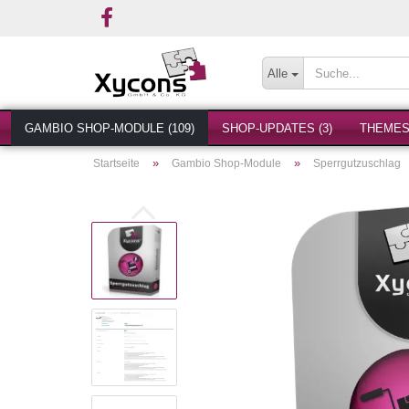
Alle
GAMBIO SHOP-MODULE (109)
SHOP-UPDATES (3)
THEMES 
»
»
Startseite
Gambio Shop-Module
Sperrgutzuschlag