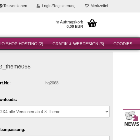
Testversionen
Login/Registrierung
Merkzettel
Ihr Auftragskorb
0,00 EUR
O SHOP HOSTING (2)
GRAFIK & WEBDESIGN (6)
GOODIES
G_theme068
rt.Nr.:
hg2068
wnloads:
rbanpassung: