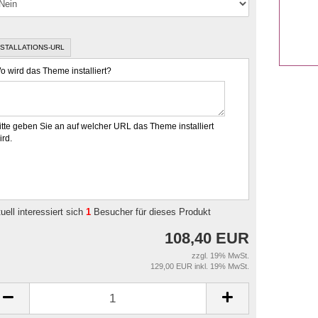
NSTALLATIONS-URL
o wird das Theme installiert?
itte geben Sie an auf welcher URL das Theme installiert
ird.
uell interessiert sich
1
Besucher für dieses Produkt
108,40 EUR
zzgl. 19% MwSt.
129,00 EUR inkl. 19% MwSt.