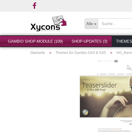
Alle
GAMBIO SHOP-MODULE (109)
SHOP-UPDATES (3)
THEMES 
»
»
Startseite
Themes für Gambio GX4 & GX5
HG_them