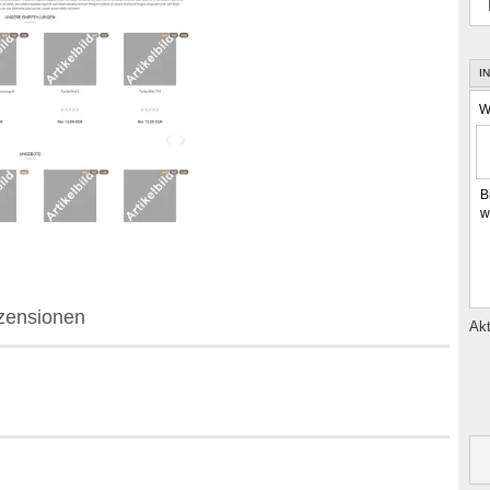
I
W
B
w
zensionen
Akt