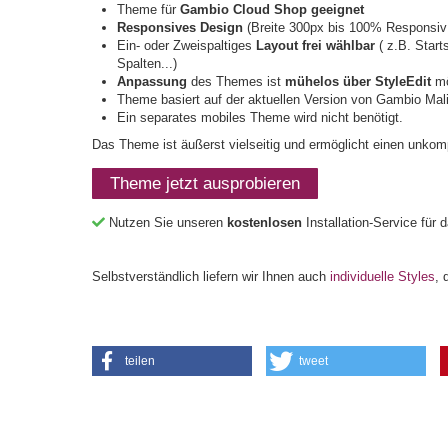
Theme für
Gambio Cloud Shop geeignet
Responsives Design
(Breite 300px bis 100% Responsiv;
Ein- oder Zweispaltiges
Layout frei wählbar
( z.B. Start
Spalten...)
Anpassung
des Themes ist
mühelos über StyleEdit
mö
Theme basiert auf der aktuellen Version von Gambio Mal
Ein separates mobiles Theme wird nicht benötigt.
Das Theme ist äußerst vielseitig und ermöglicht einen unkomp
Theme jetzt ausprobieren
Nutzen Sie unseren
kostenlosen
Installation-Service für
Selbstverständlich liefern wir Ihnen auch
individuelle Styles
, 
teilen
tweet