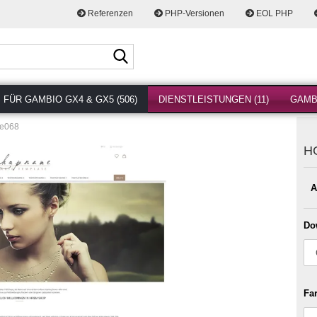
Referenzen
PHP-Versionen
EOL PHP
Suche...
FÜR GAMBIO GX4 & GX5 (506)
DIENSTLEISTUNGEN (11)
GAMBI
e068
H
A
Do
Fa