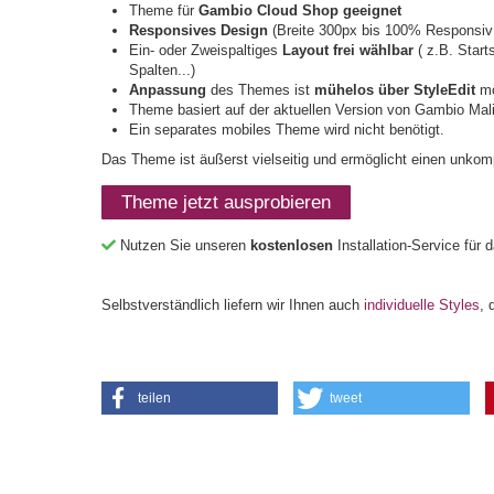
Theme für
Gambio Cloud Shop geeignet
Responsives Design
(Breite 300px bis 100% Responsiv;
Ein- oder Zweispaltiges
Layout frei wählbar
( z.B. Start
Spalten...)
Anpassung
des Themes ist
mühelos über StyleEdit
mö
Theme basiert auf der aktuellen Version von Gambio Mal
Ein separates mobiles Theme wird nicht benötigt.
Das Theme ist äußerst vielseitig und ermöglicht einen unkomp
Theme jetzt ausprobieren
Nutzen Sie unseren
kostenlosen
Installation-Service für
Selbstverständlich liefern wir Ihnen auch
individuelle Styles
, 
teilen
tweet