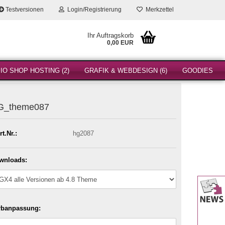
Testversionen
Login/Registrierung
Merkzettel
Ihr Auftragskorb
0,00 EUR
O SHOP HOSTING (2)
GRAFIK & WEBDESIGN (6)
GOODIES
G_theme087
rt.Nr.:
hg2087
wnloads:
rbanpassung: