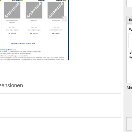
I
W
B
w
zensionen
Akt