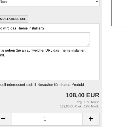
NSTALLATIONS-URL
o wird das Theme installiert?
itte geben Sie an auf welcher URL das Theme installiert
ird.
uell interessiert sich
1
Besucher für dieses Produkt
108,40 EUR
zzgl. 19% MwSt.
129,00 EUR inkl. 19% MwSt.