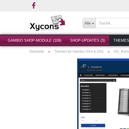
Alle
GAMBIO SHOP-MODULE (109)
SHOP-UPDATES (3)
THEMES 
»
»
Startseite
Themes für Gambio GX4 & GX5
HG_them