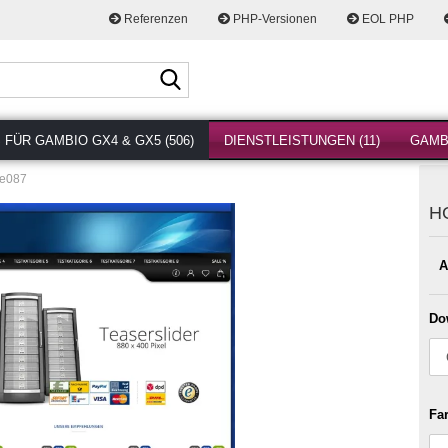
Referenzen
PHP-Versionen
EOL PHP
Suche...
FÜR GAMBIO GX4 & GX5 (506)
DIENSTLEISTUNGEN (11)
GAMBI
e087
H
A
Do
Fa