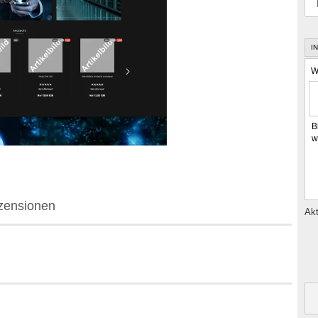
I
W
B
w
zensionen
Akt