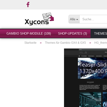
Alle
GAMBIO SHOP-MODULE (109)
SHOP-UPDATES (3)
THEMES 
»
»
Startseite
Themes für Gambio GX4 & GX5
HG_them