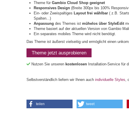
Theme für
Gambio Cloud Shop geeignet
Responsives Design
(Breite 300px bis 100% Responsiv;
Ein- oder Zweispaltiges
Layout frei wählbar
( z.B. Start
Spalten...)
Anpassung
des Themes ist
mühelos über StyleEdit
mö
Theme basiert auf der aktuellen Version von Gambio Mal
Ein separates mobiles Theme wird nicht benötigt.
Das Theme ist äußerst vielseitig und ermöglicht einen unkomp
Theme jetzt ausprobieren
Nutzen Sie unseren
kostenlosen
Installation-Service für
Selbstverständlich liefern wir Ihnen auch
individuelle Styles
, 
teilen
tweet