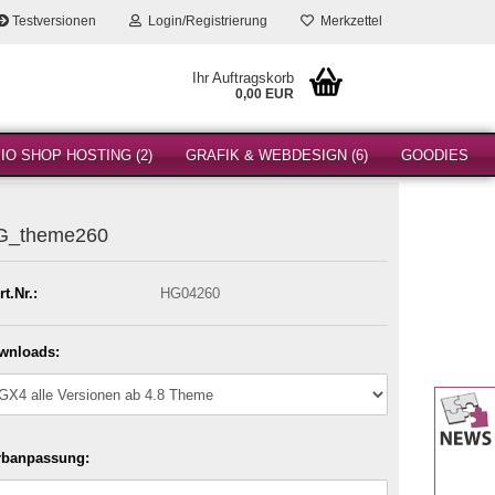
Testversionen
Login/Registrierung
Merkzettel
Ihr Auftragskorb
0,00 EUR
O SHOP HOSTING (2)
GRAFIK & WEBDESIGN (6)
GOODIES
G_theme260
rt.Nr.:
HG04260
wnloads:
rbanpassung: