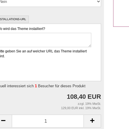
NSTALLATIONS-URL
o wird das Theme installiert?
itte geben Sie an auf welcher URL das Theme installiert
ird.
uell interessiert sich
1
Besucher für dieses Produkt
108,40 EUR
zzgl. 19% MwSt.
129,00 EUR inkl. 19% MwSt.