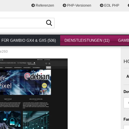
Referenzen
PHP-Versionen
EOL PHP
Suche...
FÜR GAMBIO GX4 & GX5 (506)
DIENSTLEISTUNGEN (11)
GAMBI
e260
H
A
Do
Fa